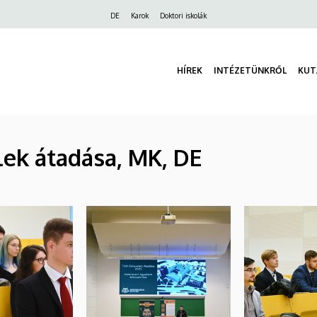
Felső
DE
Karok
Doktori iskolák
navigáció
HÍREK
INTÉZETÜNKRŐL
KUT
lek átadása, MK, DE