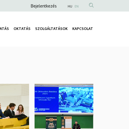
Anonim
Bejelentkezés
HU
EN
Felhasználói
fiók
ATÁS
OKTATÁS
SZOLGÁLTATÁSOK
KAPCSOLAT
menüje
Fő
navigáció