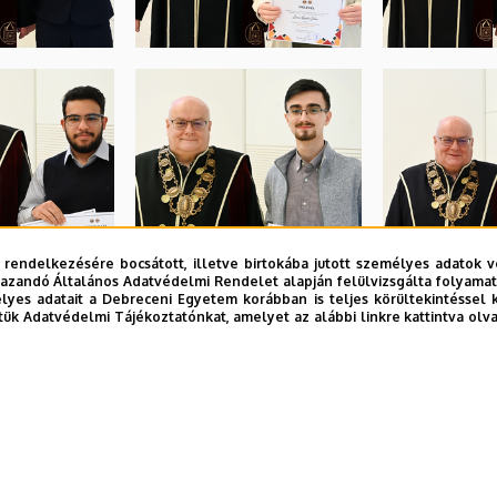
 rendelkezésére bocsátott, illetve birtokába jutott személyes adatok v
azandó Általános Adatvédelmi Rendelet alapján felülvizsgálta folyamata
yes adatait a Debreceni Egyetem korábban is teljes körültekintéssel 
tük Adatvédelmi Tájékoztatónkat, amelyet az alábbi linkre kattintva olv