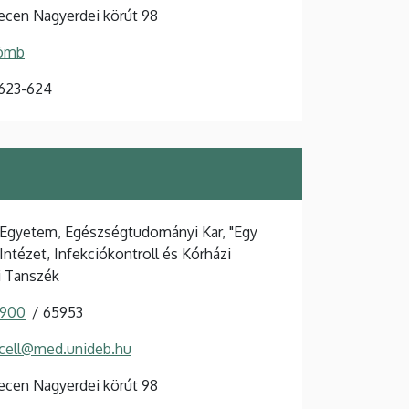
cen Nagyerdei körút 98
Tömb
 623-624
Egyetem, Egészségtudományi Kar, "Egy
Intézet, Infekciókontroll és Kórházi
i Tanszék
 900
65953
rcell@med.unideb.hu
cen Nagyerdei körút 98