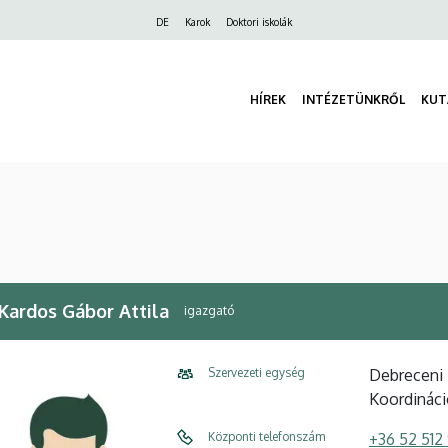
Felső
DE
Karok
Doktori iskolák
navigáció
HÍREK
INTÉZETÜNKRŐL
KUT
 Kardos Gábor Attila
igazgató
Szervezeti egység
Debreceni 
Koordináci
Központi telefonszám
+36 52 512