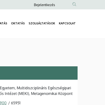
Anonim
Bejelentkezés
Felhasználói
fiók
ATÁS
OKTATÁS
SZOLGÁLTATÁSOK
KAPCSOLAT
menüje
Fő
navigáció
Egyetem, Multidiszciplináris Egészségipari
ós Intézet (MEKI), Metagenomikai Központ
 900
65951