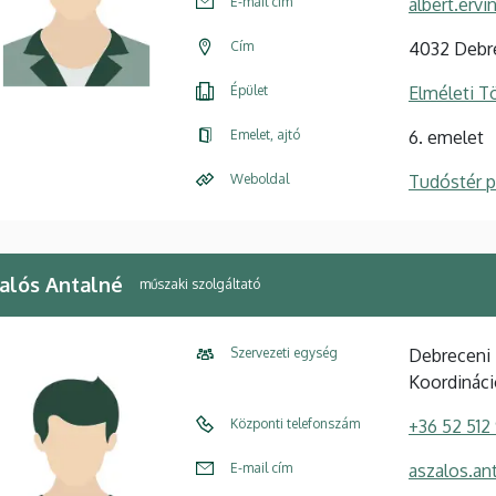
E-mail cím
albert.erv
Cím
4032 Debre
Épület
Elméleti 
Emelet, ajtó
6. emelet
Weboldal
Tudóstér pr
alós Antalné
műszaki szolgáltató
Szervezeti egység
Debreceni 
Koordináci
Központi telefonszám
+36 52 512
E-mail cím
aszalos.a