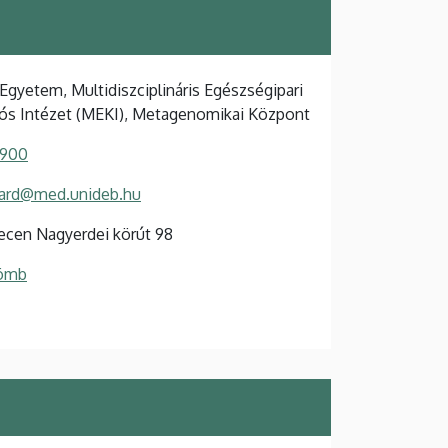
Egyetem, Multidiszciplináris Egészségipari
ós Intézet (MEKI), Metagenomikai Központ
 900
vard@med.unideb.hu
cen Nagyerdei körút 98
Tömb