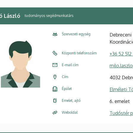
ó László
tudományos segédmunkatárs
Szervezeti egység
Debreceni 
Koordináci
Központi telefonszám
+36 52 512
E-mail cím
milo.lasz
Cím
4032 Debre
Épület
Elméleti 
Emelet, ajtó
6. emelet
Weboldal
Tudóstér pr