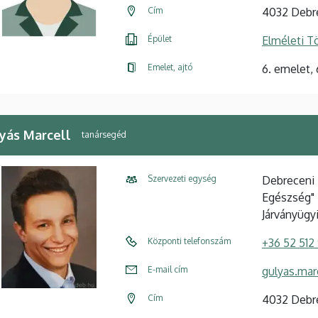
Cím
4032 Debre
Épület
Elméleti 
Emelet, ajtó
6. emelet,
yás Marcell
tanársegéd
Szervezeti egység
Debreceni 
Egészség" 
Járványügy
Központi telefonszám
+36 52 512
E-mail cím
gulyas.ma
Cím
4032 Debre