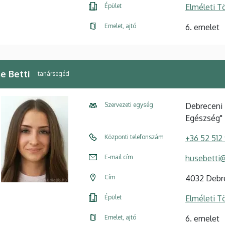
Épület
Elméleti 
Emelet, ajtó
6. emelet
e Betti
tanársegéd
Szervezeti egység
Debreceni 
Egészség" 
Központi telefonszám
+36 52 512
E-mail cím
husebetti
Cím
4032 Debre
Épület
Elméleti 
Emelet, ajtó
6. emelet