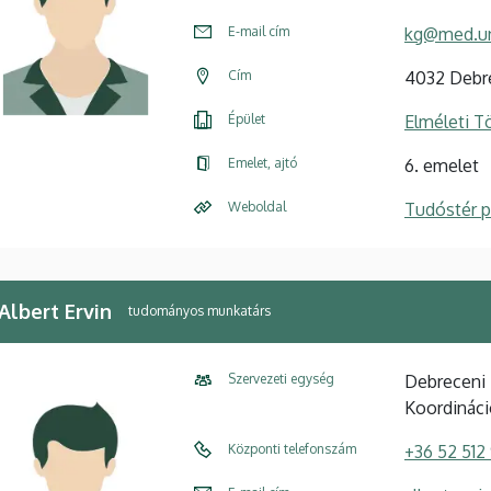
E-mail cím
kg@med.un
Cím
4032 Debre
Épület
Elméleti 
Emelet, ajtó
6. emelet
Weboldal
Tudóstér pr
 Albert Ervin
tudományos munkatárs
Szervezeti egység
Debreceni 
Koordináci
Központi telefonszám
+36 52 512