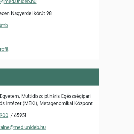
in@med.unideb.hu
cen Nagyerdei körút 98
Tömb
ofil
Egyetem, Multidiszciplináris Egészségipari
ós Intézet (MEKI), Metagenomikai Központ
 900
65951
ntalne@med.unideb.hu