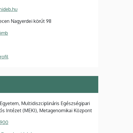
ideb.hu
cen Nagyerdei körút 98
Tömb
ofil
Egyetem, Multidiszciplináris Egészségipari
ós Intézet (MEKI), Metagenomikai Központ
 900