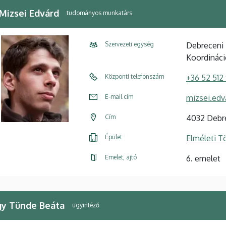
 Mizsei Edvárd
tudományos munkatárs
Szervezeti egység
Debreceni 
Koordináci
Központi telefonszám
+36 52 512
E-mail cím
mizsei.ed
Cím
4032 Debre
Épület
Elméleti 
Emelet, ajtó
6. emelet
y Tünde Beáta
ügyintéző