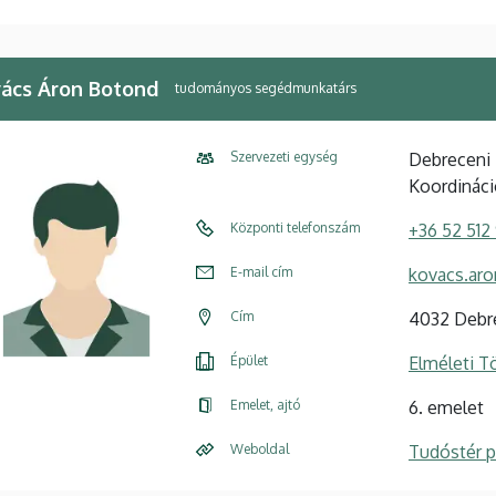
ács Áron Botond
tudományos segédmunkatárs
Szervezeti egység
Debreceni 
Koordináci
Központi telefonszám
+36 52 512
E-mail cím
kovacs.ar
Cím
4032 Debre
Épület
Elméleti 
Emelet, ajtó
6. emelet
Weboldal
Tudóstér pr