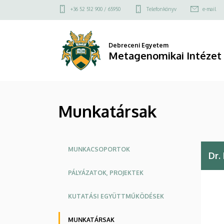
Munkatársak
Ugrás
Felső
+36 52 512 900 / 65950
Telefonkönyv
e-mail
a
kapcsolat
|
tartalomra
menü
Metagenomikai
Debreceni Egyetem
Metagenomikai Intézet
Intézet
Munkatársak
Oldalmenü
MUNKACSOPORTOK
Dr.
PÁLYÁZATOK, PROJEKTEK
KUTATÁSI EGYÜTTMŰKÖDÉSEK
MUNKATÁRSAK