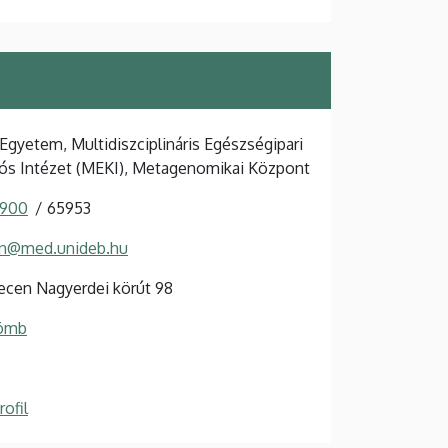
Egyetem, Multidiszciplináris Egészségipari
ós Intézet (MEKI), Metagenomikai Központ
 900
65953
on@med.unideb.hu
cen Nagyerdei körút 98
Tömb
ofil